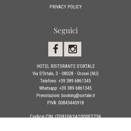
PRIVACY POLICY
Seguici
HOTEL RISTORANTE S'ORTALE
Via S'Ortale, 3 - 08028 - Orosei (NU)
Telefono:
+39 389 6861345
Whatsapp:
+39 389 6861345
Prenotazioni:
booking@sortale.it
P.IVA:
00843440918
Codice CIN: IT091063A1000F2736
Copyright 2026 © Hotel Ristorante S'Ortale - Tutti i diritti sono riservati