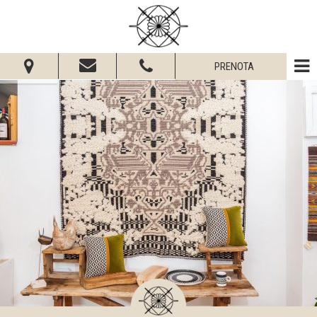
PRENOTA
Dal:
Al:
Adulti:
Bambini:
Verifica disponibilità
Richiedi preventivo