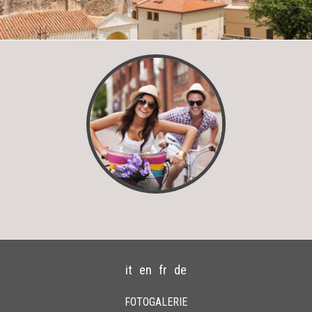
it
en
fr
de
FOTOGALERIE