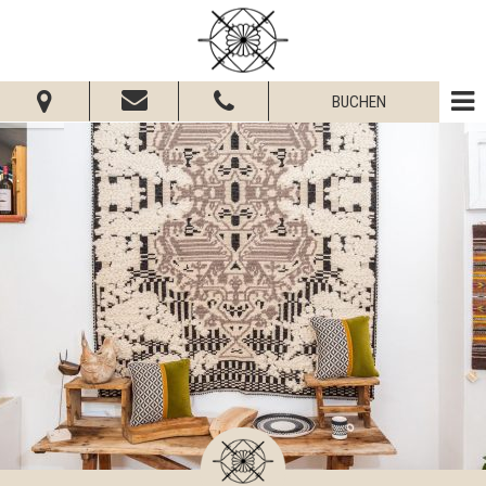
BUCHEN
Vom:
Bis:
Erwachsene:
Kinder:
Verfügbarkeit prüfen
Informationsanfrage