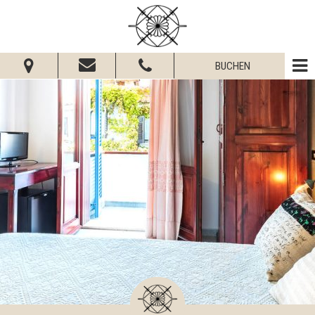
BUCHEN
Vom:
Bis:
Erwachsene:
Kinder:
Verfügbarkeit prüfen
Informationsanfrage