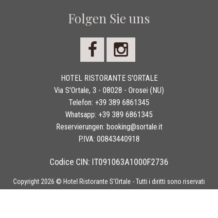
Folgen Sie uns
HOTEL RISTORANTE S'ORTALE
Via S'Ortale, 3 - 08028 - Orosei (NU)
Telefon:
+39 389 6861345
Whatsapp:
+39 389 6861345
Reservierungen:
booking@sortale.it
P.IVA:
00843440918
Codice CIN: IT091063A1000F2736
Copyright 2026 © Hotel Ristorante S'Ortale - Tutti i diritti sono riservati
Booking engine Hotel:
Mycompany Srl
.