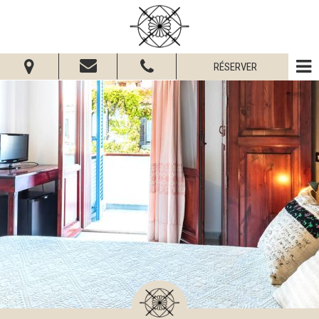
RÉSERVER
Du:
Au:
Adultes:
Enfants:
Vérifier la disponibilité
Demander informations