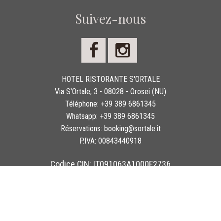
Suivez-nous
HOTEL RISTORANTE S'ORTALE
Via S'Ortale, 3 - 08028 - Orosei (NU)
Téléphone:
+39 389 6861345
Whatsapp:
+39 389 6861345
Réservations:
booking@sortale.it
P.IVA:
00843440918
Codice CIN: IT091063A1000F2736
Copyright 2026 © Hotel Ristorante S'Ortale - Tutti i diritti sono riservati
Booking engine Hotel:
Mycompany Srl
.