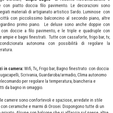
 con piatto doccia filo pavimento. Le decorazioni sono
regiati materiali di artigianato artistico Sardo. Luminose con
 città con piccolissimo balconcino al secondo piano, altre
 giardino primo piano. Le deluxe sono anche doppie con
 con doccie a filo pavimento, e le triple e quadruple con
 ampie e bagni finestrati. Tutte con cassaforte, frigo bar, tv,
condizionata autonoma con possibilità di regolare la
ratura.
zi in camera:
Wifi, Tv,, Frigo bar, Bagno finestrato con doccia
iugacapelli, Scrivania, Guardaroba/armadio, Clima autonomo
elecomando per regolare la temperatura, biancheria e
tti da bagno in omaggio.
 le camere sono confortevoli e spaziose, arredate in stile
 con ceramiche e marmi di Orosei. Dispongono tutte di un
 privato. Alcune con balcone che si affaccia sul paese, altre