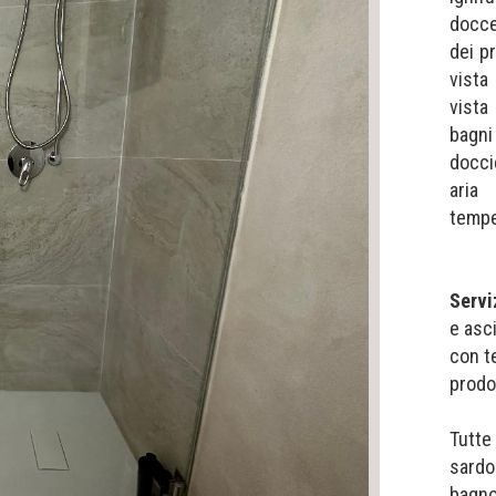
docce
dei p
vista
vista
bagni
doccie
aria 
tempe
Servi
e asc
con t
prodo
Tutte
sardo
bagno