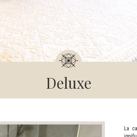
Deluxe
La c
igni