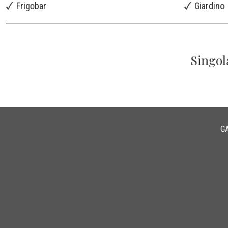
Frigobar
Giardino
Singol
G