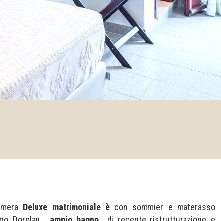
amera
Deluxe matrimoniale è
con sommier e materasso
fugo Dorelan,
ampio bagno
di recente ristrutturazione e