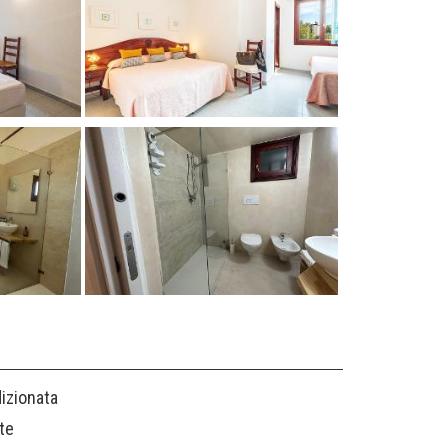
dizionata
te