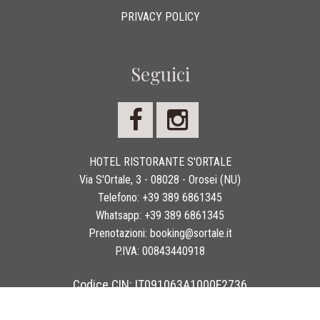
PRIVACY POLICY
Seguici
HOTEL RISTORANTE S'ORTALE
Via S'Ortale, 3 - 08028 - Orosei (NU)
Telefono:
+39 389 6861345
Whatsapp:
+39 389 6861345
Prenotazioni:
booking@sortale.it
P.IVA:
00843440918
Codice CIN: IT091063A1000F2736
Copyright 2026 © Hotel Ristorante S'Ortale - Tutti i diritti sono riservati