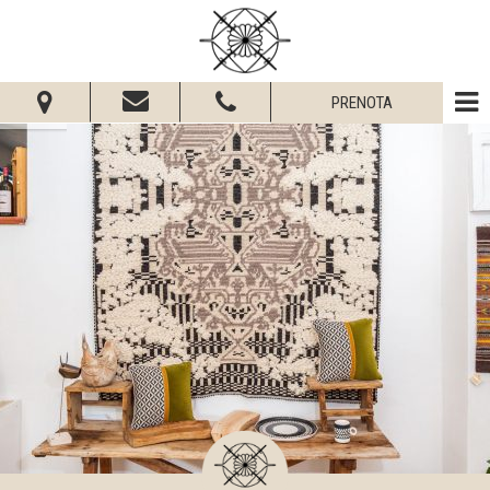
PRENOTA
Dal:
Al:
Adulti:
Bambini:
Verifica disponibilità
Richiedi preventivo