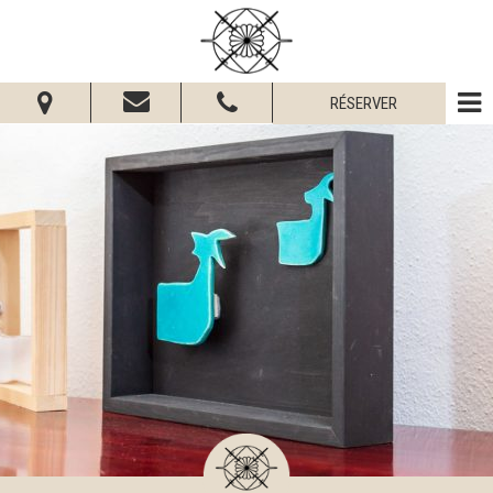
RÉSERVER
Du:
Au:
Adultes:
Enfants:
Vérifier la disponibilité
Demander informations