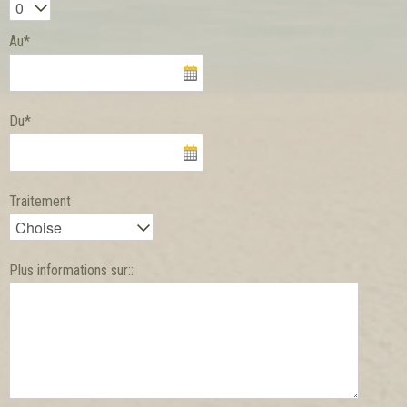
Au*
Du*
Traitement
Plus informations sur::