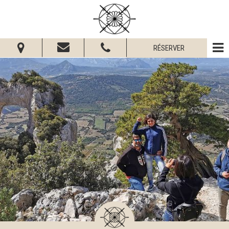
RÉSERVER
Du:
Au:
Adultes:
Enfants:
Vérifier la disponibilité
Demander informations