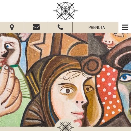
PRENOTA
Dal:
Al:
Adulti:
Bambini:
Verifica disponibilità
Richiedi preventivo